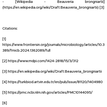
- [Wikipedia - Beauveria brongniartii]
(https://en.wikipedia.org/wiki/Draft:Beauveria_brongniartii) [3]
Citations:
[1]
https://www.frontiersin.org/journals/microbiology/articles/10.3
389/fmicb.2024.1362089/full
[2] https://www.mdpi.com/1424-2818/15/3/312
[3] https://en.wikipedia.org/wiki/Draft:Beauveria_brongniartii
[4] https://turkbiod.artvin.edu.tr/en/pub/issue/81120/1404980
[5] https://pmc.ncbi.nlm.nih.gov/articles/PMC10144095/
[6]