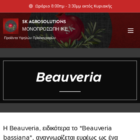
Ωράριο 8:00πμ - 3:30μμ εκτός Κυριακής
SK AGROSOLUTIONS
ΜΟΝΟΠΡΟΣΩΠΗ ΙΚΕ
Προϊόντα Υψηλών Προδιαγραφών
Beauveria
Η Beauveria, ειδικότερα το *Beauveria
bassiana*, αναγνωρίζεται ευρέως ως ένα