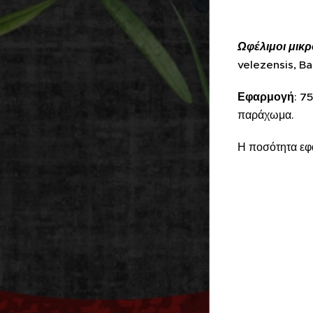
Ωφέλιμοι μικ
velezensis, B
Εφαρμογή
: 7
παράχωμα.
Η ποσότητα εφα