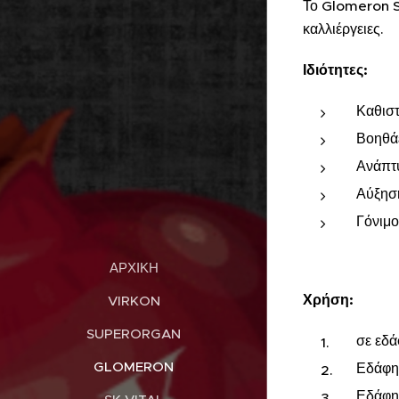
Το Glomeron So
καλλιέργειες.
Ιδιότητες:
Καθιστ
Βοηθάε
Ανάπτυ
Αύξηση
Γόνιμο
ΑΡΧΙΚΉ
Χρήση:
VIRKON
SUPERORGAN
σε εδά
GLOMERON
Εδάφη 
Εδάφη 