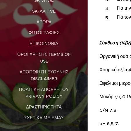
SK VITAL
Για τη
SK-AKTIVE
Για το
ΆΡΘΡΑ
ΦΩΤΟΓΡΑΦΊΕΣ
Σύνθεση (%β/
ΕΠΙΚΟΙΝΩΝΊΑ
ΌΡΟΙ ΧΡΉΣΗΣ TERMS OF
Οργανική ουσί
USE
Χουμικά οξέα 
ΑΠΟΠΟΊΗΣΗ ΕΥΘΎΝΗΣ
DISCLAIMER
Ωφέλιμοι μικρο
ΠΟΛΙΤΙΚΉ ΑΠΟΡΡΉΤΟΥ
PRIVACY POLICY
Μυκόριζες 0,1
ΔΡΑΣΤΗΡΙΌΤΗΤΑ
C/N 7,8,
ΣΧΕΤΙΚΆ ΜΕ ΕΜΆΣ
pH 6,5-7.