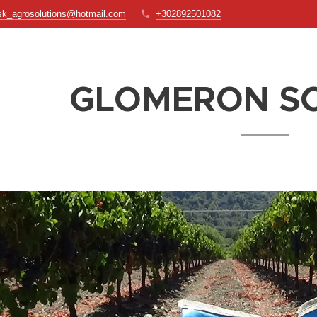
sk_agrosolutions@hotmail.com
+302892501082
GLOMERON SOI