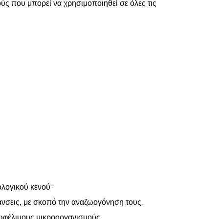
ύς που μπορεί να χρησιμοποιηθεί σε όλες τις
ολογικού κενού¨
άνσεις, με σκοπό την αναζωογόνηση τους.
ωφέλιμους μικροοργανισμούς.