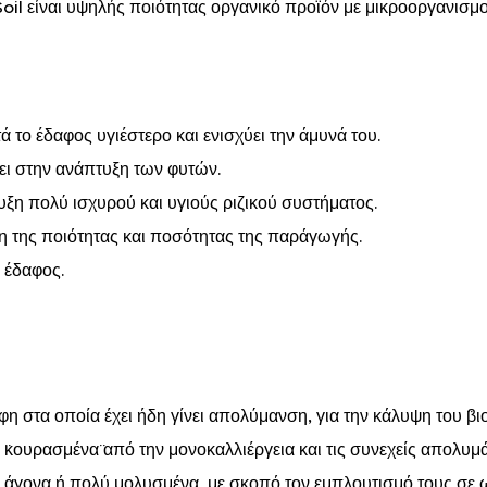
il είναι υψηλής ποιότητας οργανικό προϊόν με μικροοργανισμο
ά το έδαφος υγιέστερο και ενισχύει την άμυνά του.
ι στην ανάπτυξη των φυτών.
ξη πολύ ισχυρού και υγιούς ριζικού συστήματος.
 της ποιότητας και ποσότητας της παράγωγής.
 έδαφος.
φη στα οποία έχει ήδη γίνει απολύμανση, για την κάλυψη του ¨βι
¨κουρασμένα¨ από την μονοκαλλιέργεια και τις συνεχείς απολυμ
άγονα ή πολύ μολυσμένα, με σκοπό τον εμπλουτισμό τους σε 