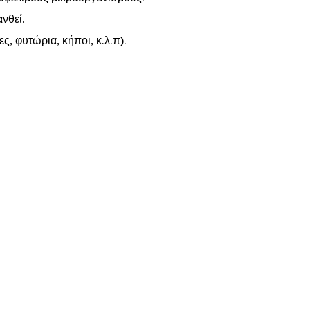
νθεί.
, φυτώρια, κήποι, κ.λ.π).