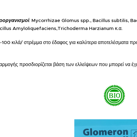
ροοργανισμοί
: Mycorrhizae Glomus spp., Bacillus subtilis, Ba
acillus Amyloliquefaciens,Trichoderma Harzianum κ.α.
5-100 κιλά/ στρέμμα στο έδαφος για καλύτερα αποτελέσματα πρ
ρμογής προσδιορίζεται βάση των ελλείψεων που μπορεί να έχει