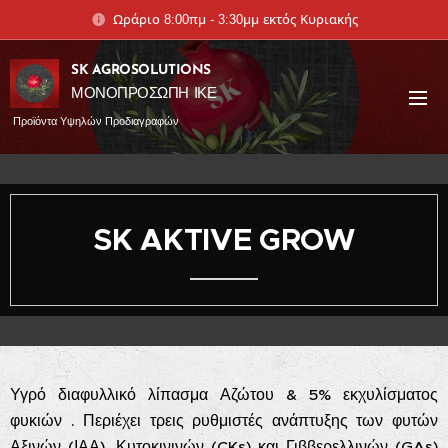
Ωράριο 8:00πμ - 3:30μμ εκτός Κυριακής
SK AGROSOLUTIONS
ΜΟΝΟΠΡΟΣΩΠΗ ΙΚΕ
Προϊόντα Υψηλών Προδιαγραφών
SK AKTIVE GROW
Υγρό διαφυλλικό λίπασμα Αζώτου & 5% εκχυλίσματος
φυκιών . Περιέχει τρεις ρυθμιστές ανάπτυξης των φυτών
Αξινών (ΙΑΑ), Κυτοκινινών (CKs) και Γιββερελλινών (GAs)