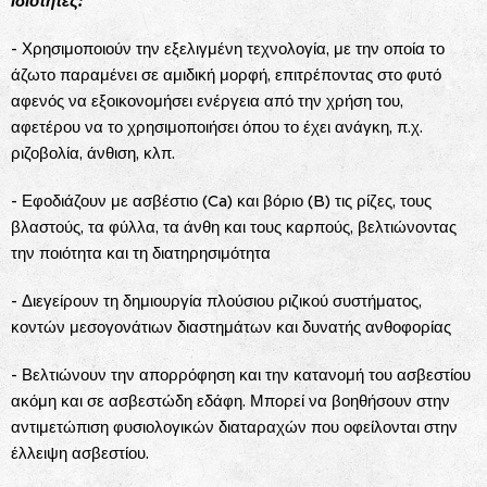
Ιδιότητες:
- Χρησιμοποιούν την εξελιγμένη τεχνολογία, με την οποία το
άζωτο παραμένει σε αμιδική μορφή, επιτρέποντας στο φυτό
αφενός να εξοικονομήσει ενέργεια από την χρήση του,
αφετέρου να το χρησιμοποιήσει όπου το έχει ανάγκη, π.χ.
ριζοβολία, άνθιση, κλπ.
- Εφοδιάζουν με ασβέστιο (Ca) και βόριο (B) τις ρίζες, τους
βλαστούς, τα φύλλα, τα άνθη και τους καρπούς, βελτιώνοντας
την ποιότητα και τη διατηρησιμότητα
- Διεγείρουν τη δημιουργία πλούσιου ριζικού συστήματος,
κοντών μεσογονάτιων διαστημάτων και δυνατής ανθοφορίας
- Βελτιώνουν την απορρόφηση και την κατανομή του ασβεστίου
ακόμη και σε ασβεστώδη εδάφη. Μπορεί να βοηθήσουν στην
αντιμετώπιση φυσιολογικών διαταραχών που οφείλονται στην
έλλειψη ασβεστίου.