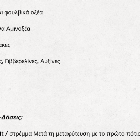
αι φουλβικά οξέα
να Αμινοξέα
ακες
ς, Γιββερελίνες, Αυξίνες
-Δόσεις:
2lt / στρέμμα Μετά τη μεταφύτευση με το πρώτο πότ