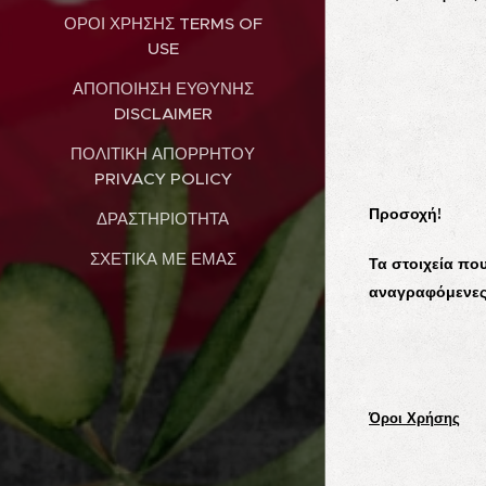
ΌΡΟΙ ΧΡΉΣΗΣ TERMS OF
USE
ΑΠΟΠΟΊΗΣΗ ΕΥΘΎΝΗΣ
DISCLAIMER
ΠΟΛΙΤΙΚΉ ΑΠΟΡΡΉΤΟΥ
PRIVACY POLICY
Προσοχή!
ΔΡΑΣΤΗΡΙΌΤΗΤΑ
ΣΧΕΤΙΚΆ ΜΕ ΕΜΆΣ
Τα στοιχεία πο
αναγραφόμενες,
Όροι Χρήσης