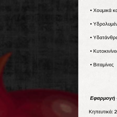
• Χουμικά κ
• Υδρολυμέ
• Υδατάνθρ
• Κυτοκινίνε
• Βιταμίνες
Εφαρμογή 
Κηπευτικά: 