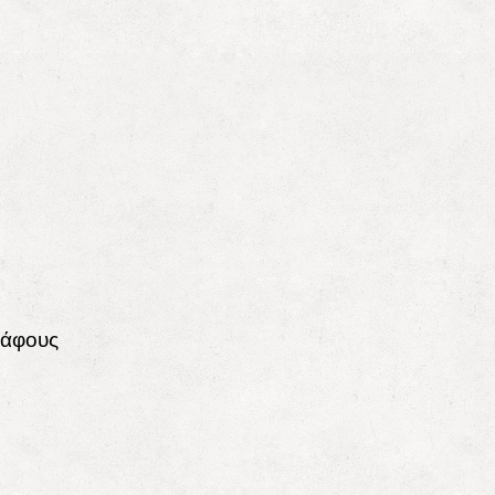
δάφους