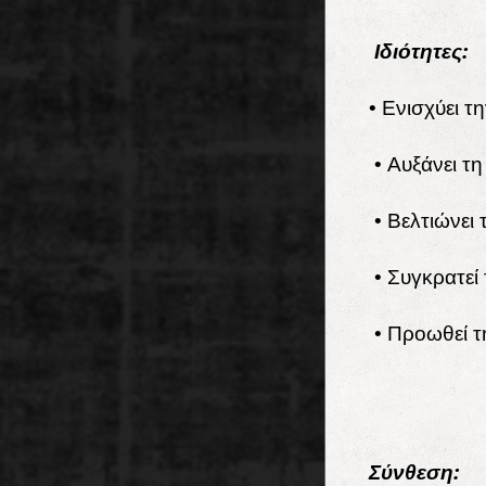
Ιδιότητες:
• Ενισχύει τ
• Αυξάνει τ
• Βελτιώνει 
• Συγκρατεί 
• Προωθεί τ
Σύ
νθεση: