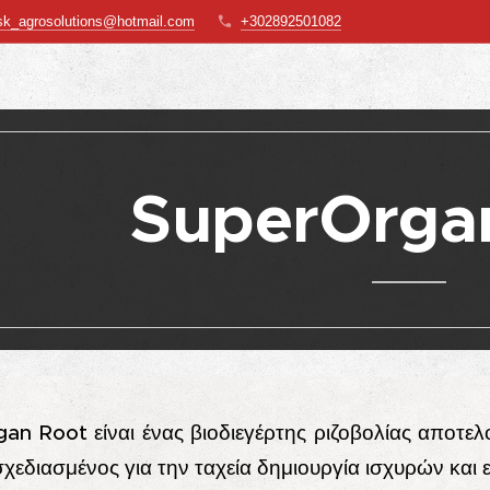
sk_agrosolutions@hotmail.com
+302892501082
SuperOrga
an Root είναι ένας βιοδιεγέρτης ριζοβολίας αποτε
 σχεδιασμένος για την ταχεία δημιουργία ισχυρών και 