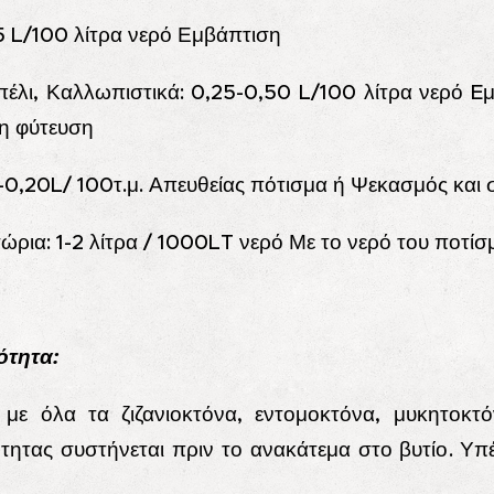
5 L/100 λίτρα νερό Εμβάπτιση
έλι, Καλλωπιστικά: 0,25-0,50 L/100 λίτρα νερό E
τη φύτευση
5-0,20L/ 100τ.μ. Απευθείας πότισμα ή Ψεκασμός και 
τώρια: 1-2 λίτρα / 1000LT νερό Με το νερό του ποτί
ότητα:
 με όλα τα ζιζανιοκτόνα, εντομοκτόνα, μυκητοκτ
τητας συστήνεται πριν το ανακάτεμα στο βυτίο. Υπ