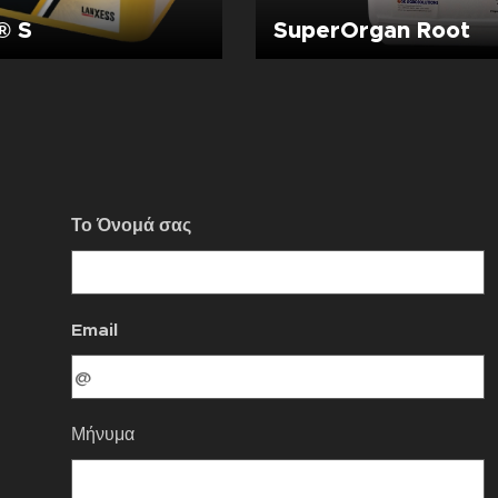
® S
SuperOrgan Root
Το Όνομά σας
Email
Μήνυμα