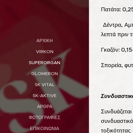
Πατάτα: 0,2
Δέντρα, Αμπ
λεπτά πριν 
ΑΡΧΙΚΉ
Γκαζόν: 0,1
VIRKON
SUPERORGAN
Σπορεία, φυ
GLOMERON
SK VITAL
Συνδυαστικ
SK-AKTIVE
ΆΡΘΡΑ
Συνδυάζεται
ΦΩΤΟΓΡΑΦΊΕΣ
συνδυαστικό
ΕΠΙΚΟΙΝΩΝΊΑ
τοξικότητας